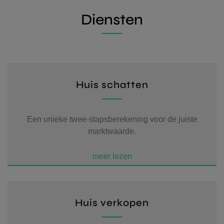
Diensten
Huis schatten
Een unieke twee-stapsberekening voor de juiste
marktwaarde.
Contacteer ons
voor een afspraak
Huis verkopen
Laat hier uw gegevens achter, dan nemen wij zo
HOME
snel mogelijk contact met u op.