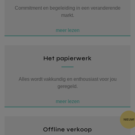
TROEVEN
Commitment en begeleiding in een veranderende
markt.
VERKOPEN
WAARGEMAAKT
RECENSIES
Het papierwerk
CONTACT
Alles wordt vakkundig en enthousiast voor jou
geregeld.
VERZENDEN
NIEUW!
Offline verkoop