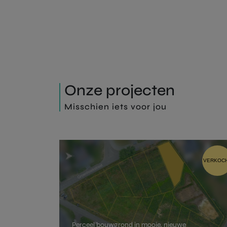
Onze projecten
Laat hi
Misschien iets voor jou
VERKOC
Perceel bouwgrond in mooie, nieuwe