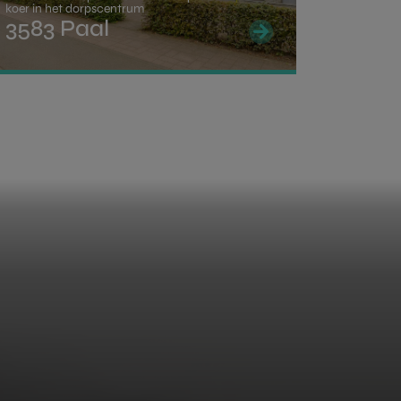
koer in het dorpscentrum
3583 Paal