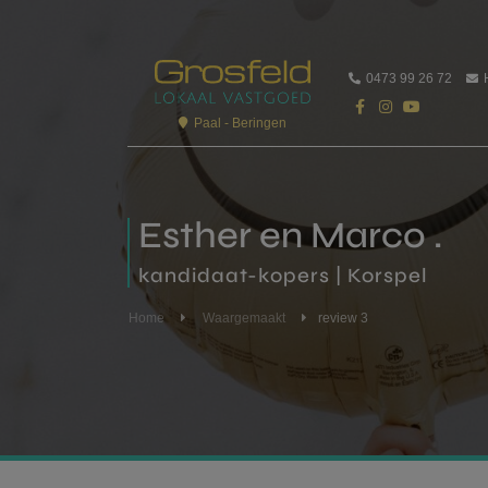
0473 99 26 72
Paal - Beringen
Esther en Marco .
kandidaat-kopers | Korspel
Home
Waargemaakt
review 3