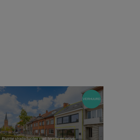
et u op.
VERHUURD
Ruime stadsduplex met terras en privé-