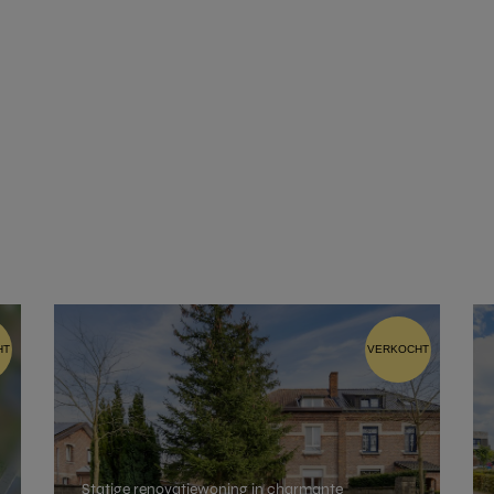
Contacteer ons
voor een afspraak
HOME
er uw gegevens achter, dan nemen wij zo snel mogelijk contact m
TROEVEN
VERKOPEN
WAARGEMAAKT
HT
VERKOCHT
RECENSIES
CONTACT
Statige renovatiewoning in charmante