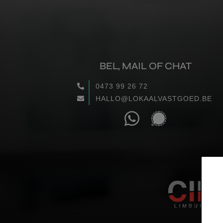
BEL, MAIL OF CHAT
0473 99 26 72
HALLO@LOKAALVASTGOED.BE