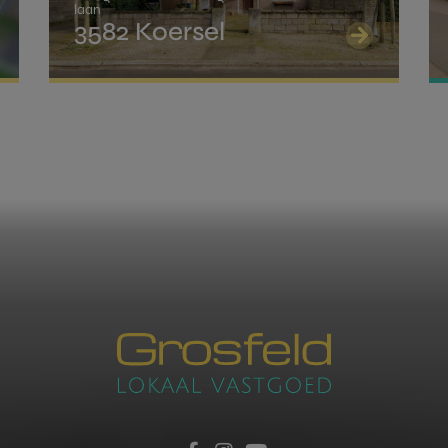
VERZENDEN
laan
3582 Koersel