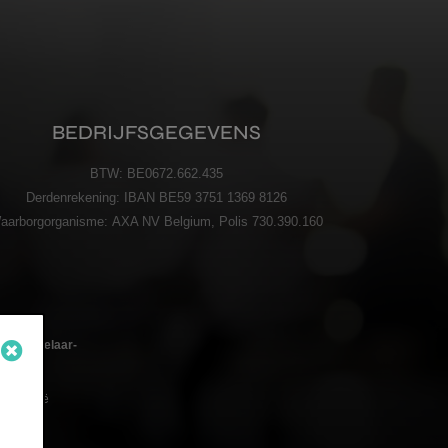
BEDRIJFSGEGEVENS
BTW:
BE0672.662.435
Derdenrekening:
IBAN BE59 3751 1369 8126
aarborgorganisme:
AXA NV Belgium, Polis 730.390.160
oedmakelaar-
 – België
n de
code BIV