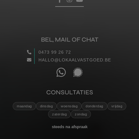
BEL, MAIL OF CHAT
0473 99 26 72
HALLO@LOKAALVASTGOED.BE
CONSULTATIES
maandag
dinsdag
woensdag
donderdag
vrijdag
zaterdag
zondag
steeds na afspraak