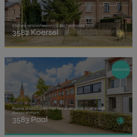
aanspraak maken op een rechtenvermindering
indien de aankoopprijs van je woning niet hoger ligt
dan 220.000 Euro.
Statige renovatiewoning in charmante laan
3582 Koersel
Een volledig overzicht kan je vinden op de
pagina
van de overheid
.
VERHUURD
Ruime stadsduplex met terras en privé-koer in het
dorpscentrum
3583 Paal