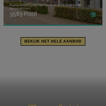
adres van de gekochte woning.
Ruime stadsduplex met terras en privé-koer in het
dorpscentrum
Als je voldoet aan deze voorwaarden kan je
3583 Paal
aanspraak maken op een rechtenvermindering
indien de aankoopprijs van je woning niet hoger ligt
dan 220.000 Euro.
Een volledig overzicht kan je vinden op de
pagina
BEKIJK HET HELE AANBOD
van de overheid
.