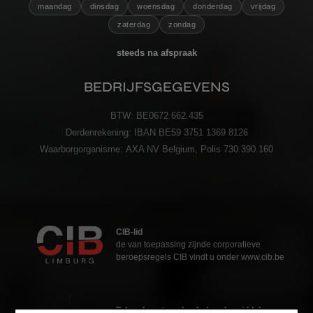
maandag
dinsdag
woensdag
donderdag
vrijdag
zaterdag
zondag
steeds na afspraak
BEDRIJFSGEGEVENS
BTW:
BE0672.662.435
Derdenrekening:
IBAN BE59 3751 1369 8126
Waarborgorganisme:
AXA NV Belgium, Polis 730.390.160
CIB-lid
de van toepassing zijnde corporatieve
beroepsregels CIB vindt u onder www.cib.be
Erkend vastgoedmakelaar-bemiddelaar