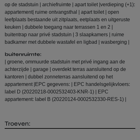
op de stadstuin | archiefruimte | apart toilet |verdieping (+1):
appartement| ruime ontvangsthal | apart toilet | open
leefplaats bestaande uit zitplaats, eetplaats en uitgeruste
keuken | dubbele toegang naar terrassen 1 en 2 |
buitentrap naar privé stadstuin | 3 slaapkamers | ruime
badkamer met dubbele wastafel en ligbad | wasberging |
buitenruimte:
Verkooprechten in het Vlaams
| groene, ommuurde stadstuin met privé ingang aan de
Gewest
achterzijde | garage | overdekt terras aansluitend op de
Tarief, verlaagd tarief en voorwaarden
kantoren | dubbel zonneterras aansluitend op het
appartement |EPC gegevens: | EPC handelsgelijkvloers:
label D (20220218-0002532403-KNR-1) | EPC
Voor de aankoop van woonvastgoed in
appartement: label B (20220124-0002532330-RES-1) |
Vlaanderen gelden volgende tarieven en
voorwaarden:
Troeven:
Het Regeerakkoord van de Vlaamse Regering 2024-
2029 vermeldt: “We verlagen de registratierechten
van 3% naar 2%
voor de enige en eigen woning