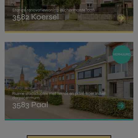
Statige renovatiewoning in charmante laan
3582 Koersel
VERHUURD
Ruime stadsduplex met terras en privé-koer in het
dorpscentrum
3583 Paal