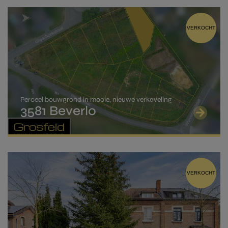
je bezit op datum van de akte geen andere
woning of een bouwgrond in volle eigendom
VERZENDEN
OF je verbindt je ertoe om deze binnen de 2
VERZENDEN
VERKOCHT
jaar te verkopen,
je neemt binnen de 3 jaar na de akte je
inschrijving in het bevolkingsregister op het
adres van de gekochte woning.
Als je voldoet aan deze voorwaarden kan je
Perceel bouwgrond in mooie, nieuwe verkaveling
aanspraak maken op een rechtenvermindering
3581 Beverlo
indien de aankoopprijs van je woning niet hoger ligt
dan 220.000 Euro.
Een volledig overzicht kan je vinden op de
pagina
van de overheid
.
VERKOCHT