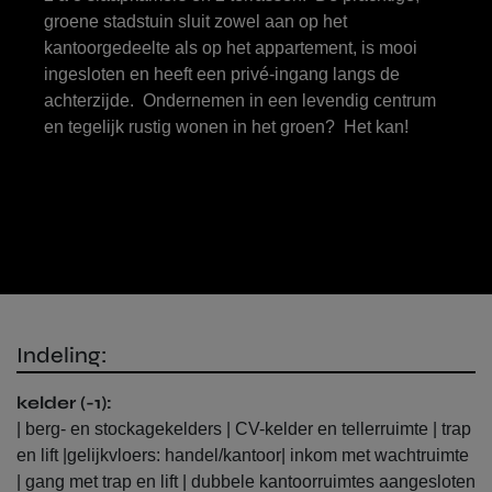
groene stadstuin sluit zowel aan op het
kantoorgedeelte als op het appartement, is mooi
ingesloten en heeft een privé-ingang langs de
achterzijde. Ondernemen in een levendig centrum
en tegelijk rustig wonen in het groen? Het kan!
Indeling:
kelder (-1):
| berg- en stockagekelders | CV-kelder en tellerruimte | trap
en lift |gelijkvloers: handel/kantoor| inkom met wachtruimte
| gang met trap en lift | dubbele kantoorruimtes aangesloten