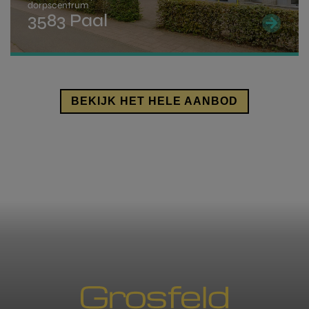
dorpscentrum
3583 Paal
Als je voldoet aan deze voorwaarden kan je
aanspraak maken op een rechtenvermindering
indien de aankoopprijs van je woning niet hoger ligt
dan 220.000 Euro.
BEKIJK HET HELE AANBOD
Een volledig overzicht kan je vinden op de
pagina
van de overheid
.