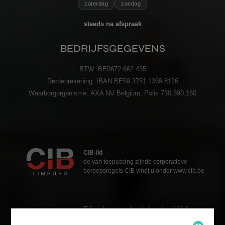
zaterdag
zondag
steeds na afspraak
BEDRIJFSGEGEVENS
BTW:
BE0672.662.435
Derdenrekening:
IBAN BE59 3751 1369 8126
Waarborgorganisme:
AXA NV Belgium, Polis 730.390.160
CIB-lid
de van toepassing zijnde corporatieve
beroepsregels CIB vindt u onder www.cib.be
Erkend vastgoedmakelaar-bemiddelaar
Katja Grosfeld