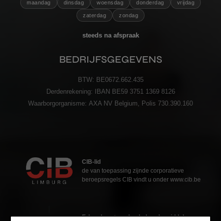
maandag
dinsdag
woensdag
donderdag
vrijdag
zaterdag
zondag
steeds na afspraak
BEDRIJFSGEGEVENS
BTW:
BE0672.662.435
Derdenrekening:
IBAN BE59 3751 1369 8126
Waarborgorganisme:
AXA NV Belgium, Polis 730.390.160
CIB-lid
de van toepassing zijnde corporatieve
beroepsregels CIB vindt u onder www.cib.be
Erkend vastgoedmakelaar-bemiddelaar