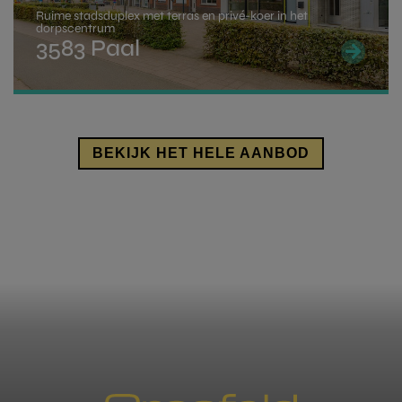
adres van de gekochte woning.
Ruime stadsduplex met terras en privé-koer in het
dorpscentrum
Als je voldoet aan deze voorwaarden kan je
3583 Paal
aanspraak maken op een rechtenvermindering
indien de aankoopprijs van je woning niet hoger ligt
dan 220.000 Euro.
Een volledig overzicht kan je vinden op de
pagina
BEKIJK HET HELE AANBOD
van de overheid
.