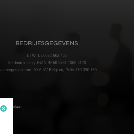
BEDRIJFSGEGEVENS
BTW:
BE0672.662.435
Derdenrekening:
IBAN BE59 3751 1369 8126
aarborgorganisme:
AXA NV Belgium, Polis 730.390.160
oedmakelaar-
 – België
n de
code BIV