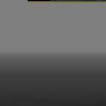
e
je neem
Als
rechtenverm
E