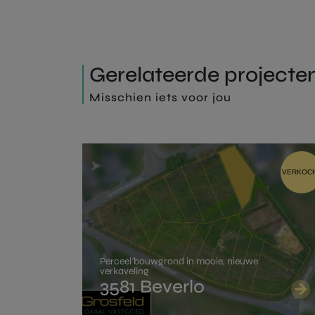
Voor de a
Het Regee
Gerelateerde projecte
registrat
We kij
Misschien iets voor jou
Van zodra f
Laat hier
Laat hi
Normaal tari
VERKOC
gezinswoning
Ve
Perceel bouwgrond in mooie, nieuwe
verkaveling
3581 Beverlo
je 