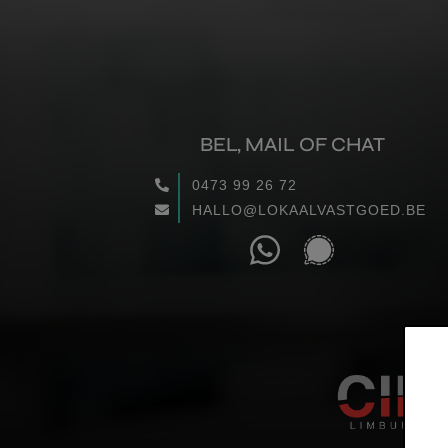
BEL, MAIL OF CHAT
0473 99 26 72
HALLO@LOKAALVASTGOED.BE