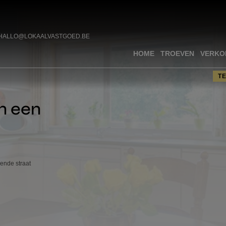
HALLO@LOKAALVASTGOED.BE
HOME
TROEVEN
VERKO
T
in een
ende straat