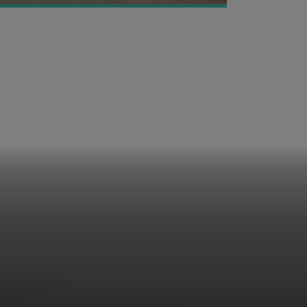
rkopen,
gister op het
 een
 dan 220.000
id
.