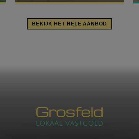
igendom OF je verbindt je ertoe om deze binnen de 2 jaar te ve
VERZENDEN
t binnen de 3 jaar na de akte je inschrijving in het bevolkingsre
VERZENDEN
adres van de gekochte woning.
BEKIJK HET HELE AANBOD
 je voldoet aan deze voorwaarden kan je aanspraak maken op
indering indien de aankoopprijs van je woning niet hoger ligt
Euro.
en volledig overzicht kan je vinden op de
pagina van de overhe