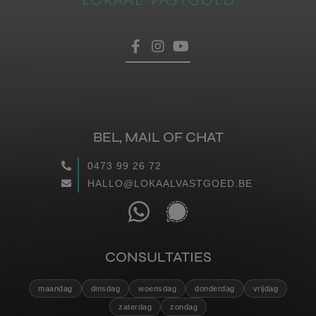
BEL, MAIL OF CHAT
0473 99 26 72
HALLO@LOKAALVASTGOED.BE
CONSULTATIES
maandag
dinsdag
woensdag
donderdag
vrijdag
zaterdag
zondag