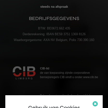
steeds na afspraak
BEDRIJFSGEGEVENS
BTW:
BE0672.662.435
Derdenrekening:
IBAN BE59 3751 1369 8126
Waarborgorganisme:
AXA NV Belgium, Polis 730.390.160
CIB-lid
de van toepassing zijnde corporatieve
beroepsregels CIB vindt u onder www.cib.be
Erkend vastgoedmakelaar-bemiddelaar
Katja Grosfeld
BIVnr. 511.912 – België
Gebruik van Cookies