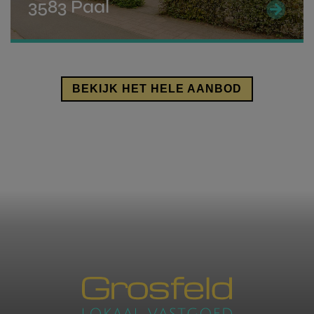
3583 Paal
Als je voldoet aan deze voorwaarden kan je
aanspraak maken op een rechtenvermindering
indien de aankoopprijs van je woning niet hoger ligt
dan 220.000 Euro.
BEKIJK HET HELE AANBOD
Een volledig overzicht kan je vinden op de
pagina
van de overheid
.