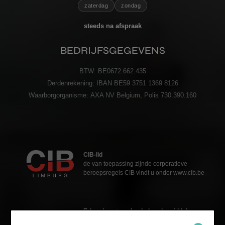
zaterdag
zondag
steeds na afspraak
BEDRIJFSGEGEVENS
BTW:
BE0672.662.435
Derdenrekening:
IBAN BE59 3751 1369 8126
Waarborgorganisme:
AXA NV Belgium, Polis 730.390.160
CIB-lid
de van toepassing zijnde corporatieve
beroepsregels CIB vindt u onder www.cib.be
Erkend vastgoedmakelaar-bemiddelaar
Katja Grosfeld