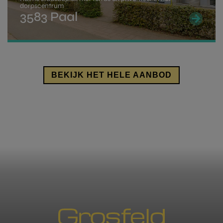
dorpscentrum
3583 Paal
Als je voldoet aan deze voorwaarden kan je
aanspraak maken op een rechtenvermindering
indien de aankoopprijs van je woning niet hoger ligt
dan 220.000 Euro.
BEKIJK HET HELE AANBOD
Een volledig overzicht kan je vinden op de
pagina
van de overheid
.