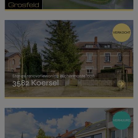
wordt aanvullende informatie op deze pagina
snel mogelijk contact met je op.
Laat hier uw gegevens achter, dan nemen wij zo
HOME
toegevoegd.
snel mogelijk contact met u op.
TROEVEN
Normaal tarief :
12%
voor de aankoop van een
VERKOCHT
onroerend goed dat geen enige en eigen
VERKOPEN
gezinswoning is (standaard bij aankoop van
bouwgrond, investeringsvastgoed of tweede verblijf)
WAARGEMAAKT
Verlaagd tarief:
2%
indien je voldoet aan de
RECENSIES
volgende voorwaarden
:
Statige renovatiewoning in charmante laan
3582 Koersel
een bezoek
meer info
CONTACT
je koopt het volledige goed in volle eigendom,
het gaat om een zuivere aankoop,
je bezit op datum van de akte geen andere
woning of een bouwgrond in volle eigendom
VERZENDEN
OF je verbindt je ertoe om deze binnen de 2
VERZENDEN
VERHUURD
jaar te verkopen,
je neemt binnen de 3 jaar na de akte je