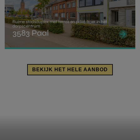
inschrijving in het bevolkingsregister op het
adres van de gekochte woning.
Als je voldoet aan deze voorwaarden kan je
Ruime stadsduplex met terras en privé-koer in het
dorpscentrum
aanspraak maken op een rechtenvermindering
3583 Paal
indien de aankoopprijs van je woning niet hoger ligt
dan 220.000 Euro.
Een volledig overzicht kan je vinden op de
pagina
van de overheid
.
BEKIJK HET HELE AANBOD