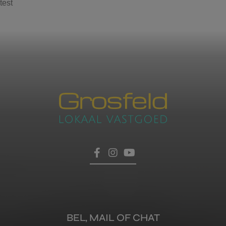
test
Contacteer ons
voor een afspraak
Laat hier uw gegevens achter, dan nemen wij zo
HOME
snel mogelijk contact met u op.
TROEVEN
VERKOPEN
BEL, MAIL OF CHAT