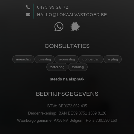
0473 99 26 72
WAARGEMAAKT
HALLO@LOKAALVASTGOED.BE
RECENSIES
CONTACT
CONSULTATIES
maandag
dinsdag
woensdag
donderdag
vrijdag
VERZENDEN
zaterdag
zondag
steeds na afspraak
BEDRIJFSGEGEVENS
BTW:
BE0672.662.435
Derdenrekening:
IBAN BE59 3751 1369 8126
Waarborgorganisme:
AXA NV Belgium, Polis 730.390.160