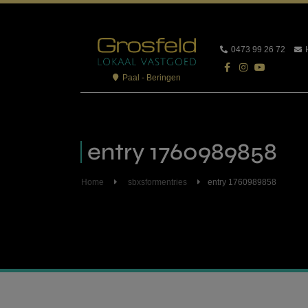
0473 99 26 72
Paal - Beringen
entry 1760989858
Home
sbxsformentries
entry 1760989858