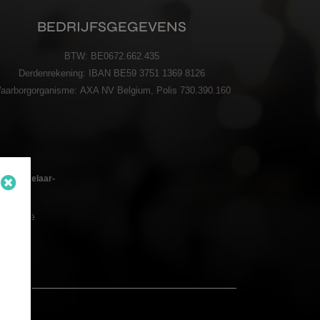
BEDRIJFSGEGEVENS
BTW:
BE0672.662.435
Derdenrekening:
IBAN BE59 3751 1369 8126
aarborgorganisme:
AXA NV Belgium, Polis 730.390.160
oedmakelaar-
 – België
n de
code BIV
LICY