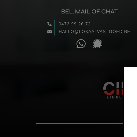
BEL, MAIL OF CHAT
0473 99 26 72
HALLO@LOKAALVASTGOED.BE
COP