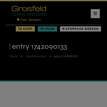
Paal - Beringen
TE KOOP
TE HUUR
AFSPRAAK BOEKEN
entry 1742090133
Home
sbxsformentries
entry 1742090133