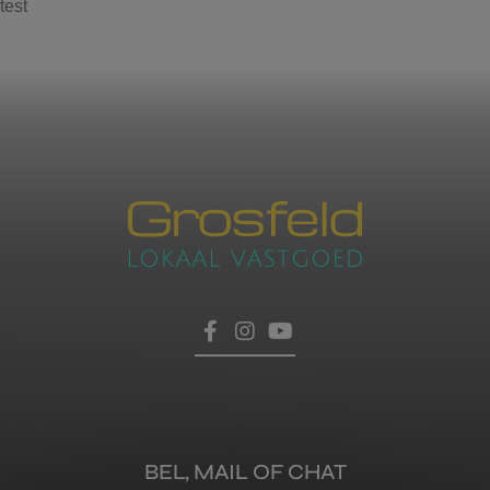
test
Contacteer ons
voor een afspraak
Laat hier uw gegevens achter, dan nemen wij zo
HOME
snel mogelijk contact met u op.
TROEVEN
VERKOPEN
BEL, MAIL OF CHAT