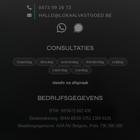
0473 99 26 72
WAARGEMAAKT
HALLO@LOKAALVASTGOED.BE
RECENSIES
CONTACT
CONSULTATIES
maandag
dinsdag
woensdag
donderdag
vrijdag
VERZENDEN
zaterdag
zondag
steeds na afspraak
BEDRIJFSGEGEVENS
BTW:
BE0672.662.435
Derdenrekening:
IBAN BE59 3751 1369 8126
Waarborgorganisme:
AXA NV Belgium, Polis 730.390.160