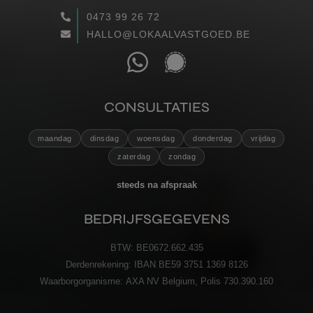
0473 99 26 72
WAARGEMAAKT
HALLO@LOKAALVASTGOED.BE
RECENSIES
CONTACT
CONSULTATIES
maandag
dinsdag
woensdag
donderdag
vrijdag
VERZENDEN
zaterdag
zondag
steeds na afspraak
BEDRIJFSGEGEVENS
BTW:
BE0672.662.435
Derdenrekening:
IBAN BE59 3751 1369 8126
Waarborgorganisme:
AXA NV Belgium, Polis 730.390.160