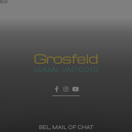
test
Contacteer ons
voor een afspraak
Laat hier uw gegevens achter, dan nemen wij zo
HOME
snel mogelijk contact met u op.
TROEVEN
VERKOPEN
BEL, MAIL OF CHAT