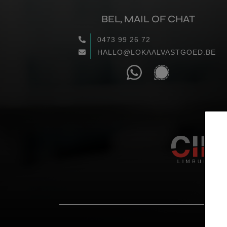
BEL, MAIL OF CHAT
0473 99 26 72
HALLO@LOKAALVASTGOED.BE
COP