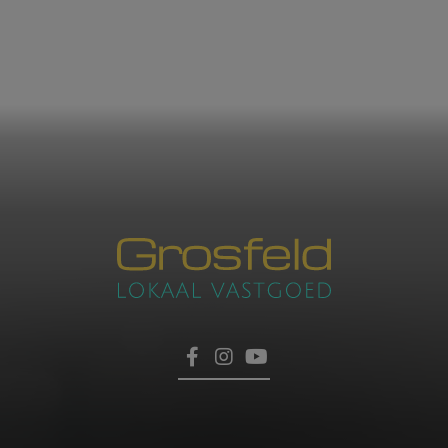
Contacteer ons
voor een afspraak
HOME
er uw gegevens achter, dan nemen wij zo snel mogelijk contact m
TROEVEN
VERKOPEN
WAARGEMAAKT
RECENSIES
CONTACT
VERZENDEN