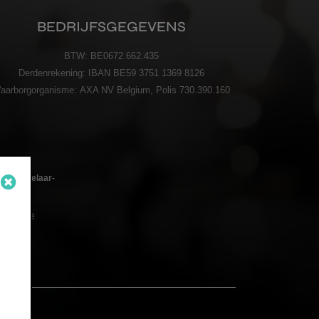
BEDRIJFSGEGEVENS
BTW:
BE0672.662.435
Derdenrekening:
IBAN BE59 3751 1369 8126
aarborgorganisme:
AXA NV Belgium, Polis 730.390.160
oedmakelaar-
 – België
n de
code BIV
LICY