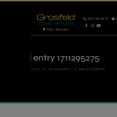
0473 99 26 72
Paal - Beringen
entry 1711295275
Home
sbxsformentries
entry 1711295275