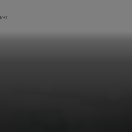
test
Laat hi