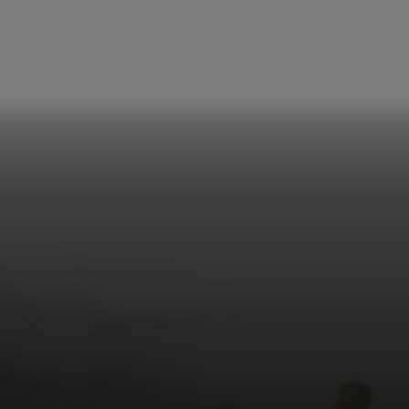
et u op.