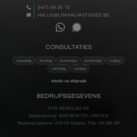
0473 99 26 72
WAARGEMAAKT
HALLO@LOKAALVASTGOED.BE
RECENSIES
CONTACT
CONSULTATIES
maandag
dinsdag
woensdag
donderdag
vrijdag
VERZENDEN
zaterdag
zondag
steeds na afspraak
BEDRIJFSGEGEVENS
BTW:
BE0672.662.435
Derdenrekening:
IBAN BE59 3751 1369 8126
Waarborgorganisme:
AXA NV Belgium, Polis 730.390.160