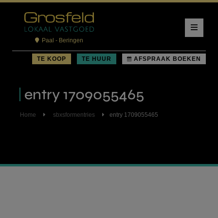
Paal - Beringen
TE KOOP
TE HUUR
AFSPRAAK BOEKEN
entry 1709055465
Home
sbxsformentries
entry 1709055465