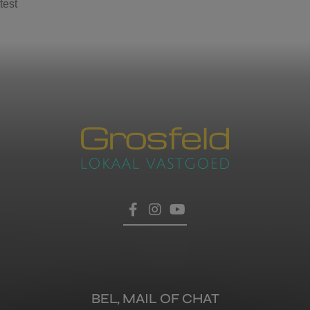
test
Contacteer ons
voor een afspraak
Laat hier uw gegevens achter, dan nemen wij zo
HOME
snel mogelijk contact met u op.
TROEVEN
VERKOPEN
BEL, MAIL OF CHAT