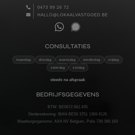
0473 99 26 72
WAARGEMAAKT
HALLO@LOKAALVASTGOED.BE
RECENSIES
CONTACT
CONSULTATIES
maandag
dinsdag
woensdag
donderdag
vrijdag
VERZENDEN
zaterdag
zondag
steeds na afspraak
BEDRIJFSGEGEVENS
BTW:
BE0672.662.435
Derdenrekening:
IBAN BE59 3751 1369 8126
Waarborgorganisme:
AXA NV Belgium, Polis 730.390.160