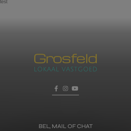
test
Contacteer ons
voor een afspraak
Laat hier uw gegevens achter, dan nemen wij zo
HOME
snel mogelijk contact met u op.
TROEVEN
VERKOPEN
BEL, MAIL OF CHAT