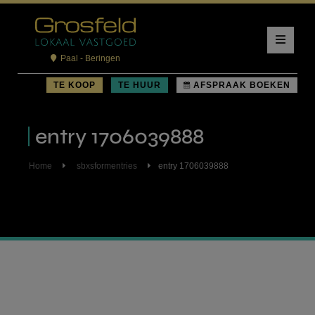
Paal - Beringen
TE KOOP
TE HUUR
AFSPRAAK BOEKEN
entry 1706039888
Home
sbxsformentries
entry 1706039888