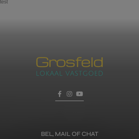
test
Contacteer ons
voor een afspraak
Laat hier uw gegevens achter, dan nemen wij zo
HOME
snel mogelijk contact met u op.
TROEVEN
VERKOPEN
BEL, MAIL OF CHAT