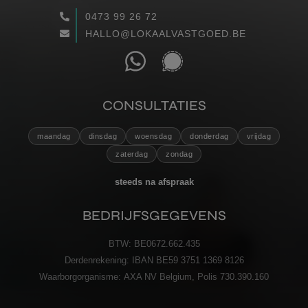
0473 99 26 72
WAARGEMAAKT
HALLO@LOKAALVASTGOED.BE
RECENSIES
CONTACT
CONSULTATIES
maandag
dinsdag
woensdag
donderdag
vrijdag
VERZENDEN
zaterdag
zondag
steeds na afspraak
BEDRIJFSGEGEVENS
BTW:
BE0672.662.435
Derdenrekening:
IBAN BE59 3751 1369 8126
Waarborgorganisme:
AXA NV Belgium, Polis 730.390.160