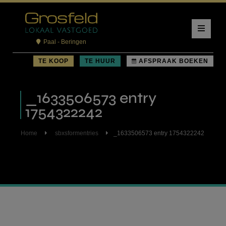
Paal - Beringen
TE KOOP
TE HUUR
AFSPRAAK BOEKEN
_1633506573 entry
1754322242
Home
sbxsformentries
_1633506573 entry 1754322242