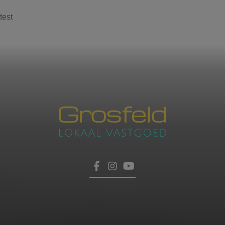
test
Contacteer ons
voor een afspraak
Laat hier uw gegevens achter, dan nemen wij zo
HOME
snel mogelijk contact met u op.
TROEVEN
VERKOPEN