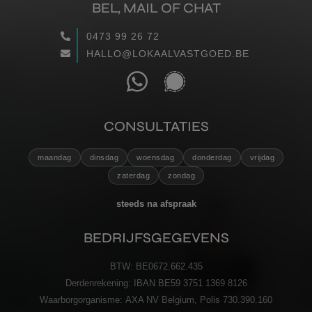
BEL, MAIL OF CHAT
WAARGEMAAKT
0473 99 26 72
HALLO@LOKAALVASTGOED.BE
RECENSIES
CONTACT
CONSULTATIES
VERZENDEN
maandag
dinsdag
woensdag
donderdag
vrijdag
zaterdag
zondag
steeds na afspraak
BEDRIJFSGEGEVENS
BTW:
BE0672.662.435
Derdenrekening:
IBAN BE59 3751 1369 8126
Waarborgorganisme:
AXA NV Belgium, Polis 730.390.160