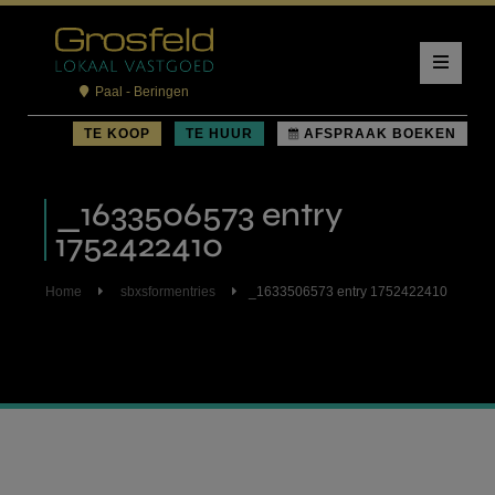
Paal - Beringen
TE KOOP
TE HUUR
AFSPRAAK BOEKEN
_1633506573 entry
1752422410
Home
sbxsformentries
_1633506573 entry 1752422410