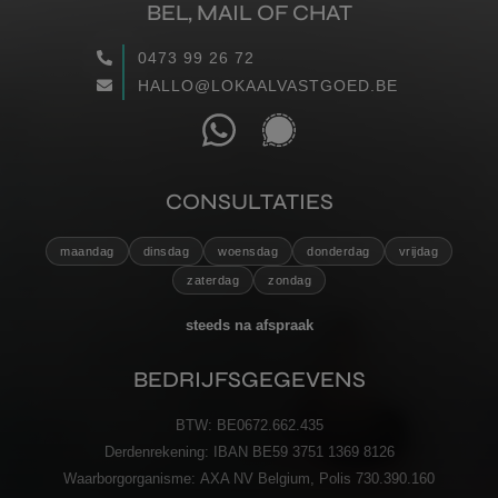
BEL, MAIL OF CHAT
WAARGEMAAKT
0473 99 26 72
HALLO@LOKAALVASTGOED.BE
RECENSIES
CONTACT
CONSULTATIES
VERZENDEN
maandag
dinsdag
woensdag
donderdag
vrijdag
zaterdag
zondag
steeds na afspraak
BEDRIJFSGEGEVENS
BTW:
BE0672.662.435
Derdenrekening:
IBAN BE59 3751 1369 8126
Waarborgorganisme:
AXA NV Belgium, Polis 730.390.160