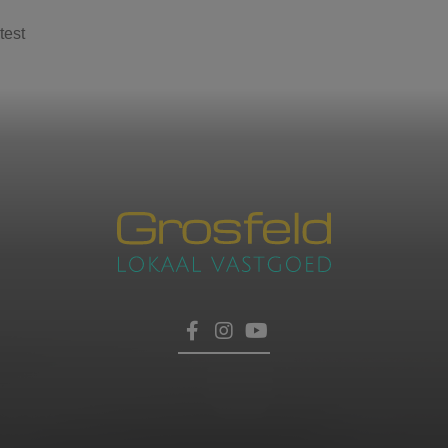
test
Contacteer ons
voor een afspraak
Laat hier uw gegevens achter, dan nemen wij zo
HOME
snel mogelijk contact met u op.
TROEVEN
VERKOPEN