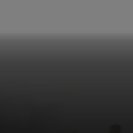
et u op.