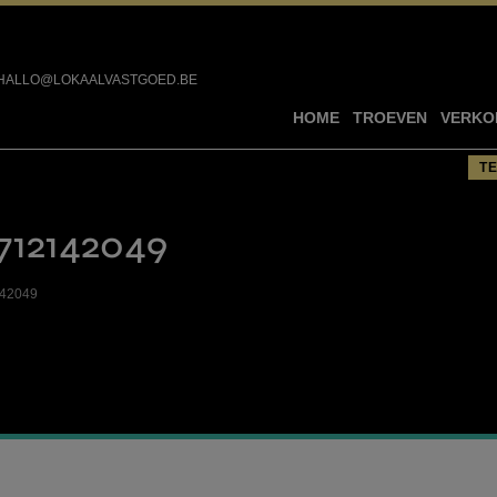
HALLO@LOKAALVASTGOED.BE
HOME
TROEVEN
VERKO
T
712142049
142049