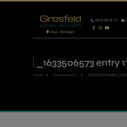
0473 99 26 72
Paal - Beringen
_1633506573 entry 1
Home
sbxsformentries
_1633506573 entry 1712