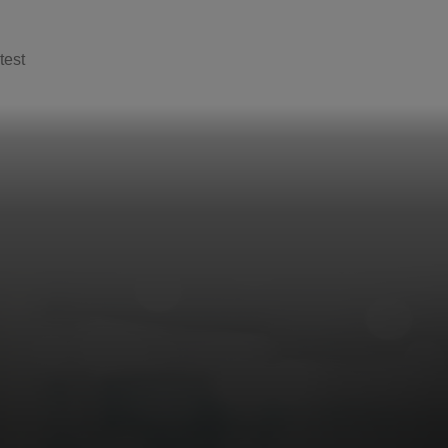
test
Laat hi