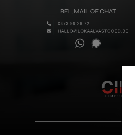
BEL, MAIL OF CHAT
0473 99 26 72
HALLO@LOKAALVASTGOED.BE
COP