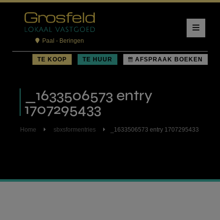
Paal - Beringen
TE KOOP
TE HUUR
AFSPRAAK BOEKEN
_1633506573 entry
1707295433
Home
sbxsformentries
_1633506573 entry 1707295433