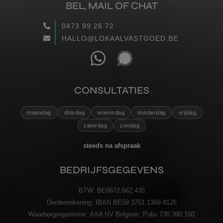
BEL, MAIL OF CHAT
WAARGEMAAKT
0473 99 26 72
HALLO@LOKAALVASTGOED.BE
RECENSIES
CONTACT
CONSULTATIES
VERZENDEN
maandag
dinsdag
woensdag
donderdag
vrijdag
zaterdag
zondag
steeds na afspraak
BEDRIJFSGEGEVENS
BTW:
BE0672.662.435
Derdenrekening:
IBAN BE59 3751 1369 8126
Waarborgorganisme:
AXA NV Belgium, Polis 730.390.160