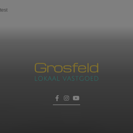
test
Contacteer ons
voor een afspraak
Laat hier uw gegevens achter, dan nemen wij zo
HOME
snel mogelijk contact met u op.
TROEVEN
VERKOPEN