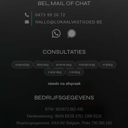
BEL, MAIL OF CHAT
WAARGEMAAKT
0473 99 26 72
HALLO@LOKAALVASTGOED.BE
RECENSIES
CONTACT
CONSULTATIES
VERZENDEN
maandag
dinsdag
woensdag
donderdag
vrijdag
zaterdag
zondag
steeds na afspraak
BEDRIJFSGEGEVENS
BTW:
BE0672.662.435
Derdenrekening:
IBAN BE59 3751 1369 8126
Waarborgorganisme:
AXA NV Belgium, Polis 730.390.160