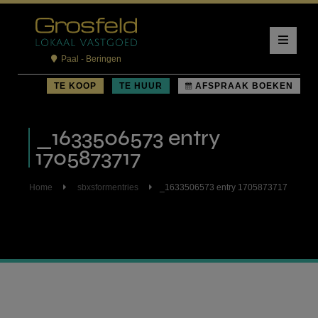
Paal - Beringen
TE KOOP
TE HUUR
AFSPRAAK BOEKEN
_1633506573 entry
1705873717
Home
sbxsformentries
_1633506573 entry 1705873717