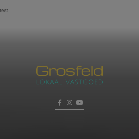
test
Contacteer ons
voor een afspraak
Laat hier uw gegevens achter, dan nemen wij zo
HOME
snel mogelijk contact met u op.
TROEVEN
VERKOPEN