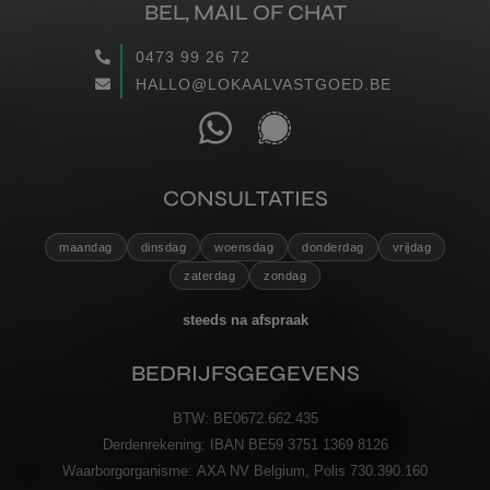
BEL, MAIL OF CHAT
WAARGEMAAKT
0473 99 26 72
HALLO@LOKAALVASTGOED.BE
RECENSIES
CONTACT
CONSULTATIES
VERZENDEN
maandag
dinsdag
woensdag
donderdag
vrijdag
zaterdag
zondag
steeds na afspraak
BEDRIJFSGEGEVENS
BTW:
BE0672.662.435
Derdenrekening:
IBAN BE59 3751 1369 8126
Waarborgorganisme:
AXA NV Belgium, Polis 730.390.160