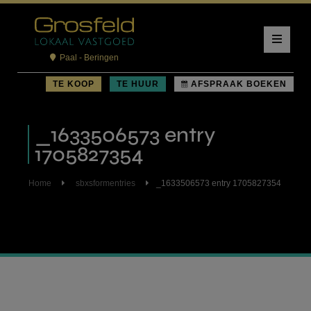
Paal - Beringen
TE KOOP
TE HUUR
AFSPRAAK BOEKEN
_1633506573 entry
1705827354
Home
sbxsformentries
_1633506573 entry 1705827354