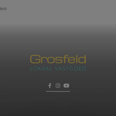
test
Contacteer ons
voor een afspraak
Laat hier uw gegevens achter, dan nemen wij zo
HOME
snel mogelijk contact met u op.
TROEVEN
VERKOPEN