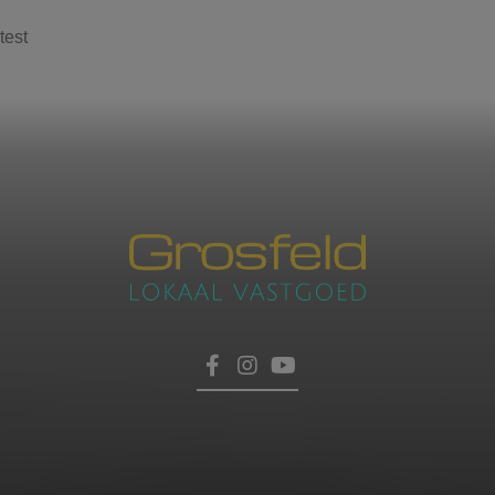
test
Contacteer ons
voor een afspraak
Laat hier uw gegevens achter, dan nemen wij zo
HOME
snel mogelijk contact met u op.
TROEVEN
VERKOPEN