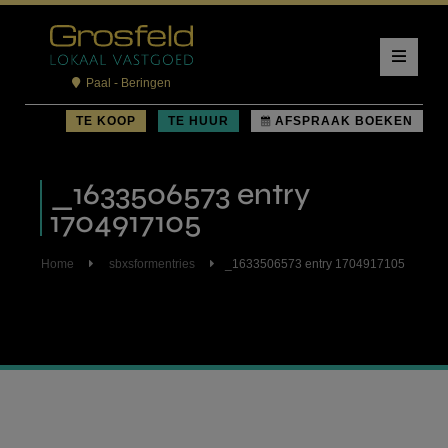
Paal - Beringen
TE KOOP
TE HUUR
AFSPRAAK BOEKEN
_1633506573 entry
1704917105
Home
sbxsformentries
_1633506573 entry 1704917105