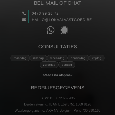
BEL, MAIL OF CHAT
WAARGEMAAKT
0473 99 26 72
HALLO@LOKAALVASTGOED.BE
RECENSIES
CONTACT
CONSULTATIES
VERZENDEN
maandag
dinsdag
woensdag
donderdag
vrijdag
zaterdag
zondag
steeds na afspraak
BEDRIJFSGEGEVENS
BTW:
BE0672.662.435
Derdenrekening:
IBAN BE59 3751 1369 8126
Waarborgorganisme:
AXA NV Belgium, Polis 730.390.160