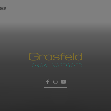
test
Contacteer ons
voor een afspraak
Laat hier uw gegevens achter, dan nemen wij zo
HOME
snel mogelijk contact met u op.
TROEVEN
VERKOPEN