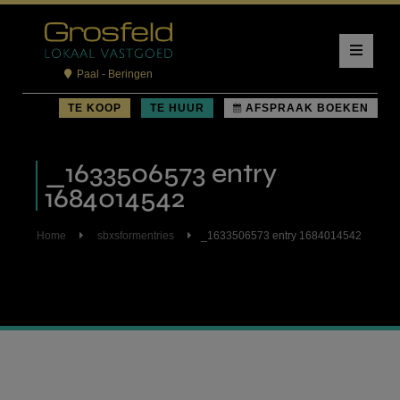
Paal - Beringen
TE KOOP
TE HUUR
AFSPRAAK BOEKEN
_1633506573 entry
1684014542
Home
sbxsformentries
_1633506573 entry 1684014542