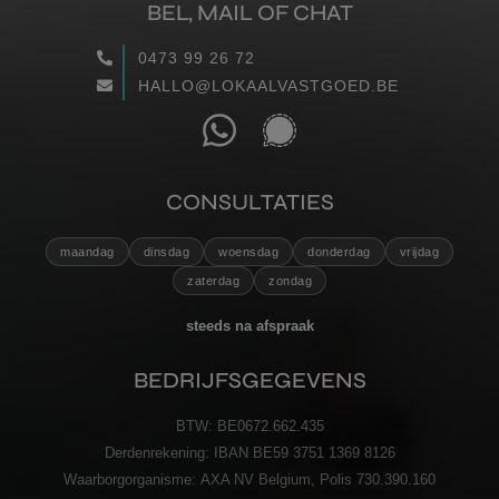
BEL, MAIL OF CHAT
WAARGEMAAKT
0473 99 26 72
HALLO@LOKAALVASTGOED.BE
RECENSIES
CONTACT
CONSULTATIES
VERZENDEN
maandag
dinsdag
woensdag
donderdag
vrijdag
zaterdag
zondag
steeds na afspraak
BEDRIJFSGEGEVENS
BTW:
BE0672.662.435
Derdenrekening:
IBAN BE59 3751 1369 8126
Waarborgorganisme:
AXA NV Belgium, Polis 730.390.160