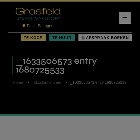
Paal - Beringen
TE KOOP
TE HUUR
AFSPRAAK BOEKEN
_1633506573 entry
1680725533
Home
sbxsformentries
_1633506573 entry 1680725533