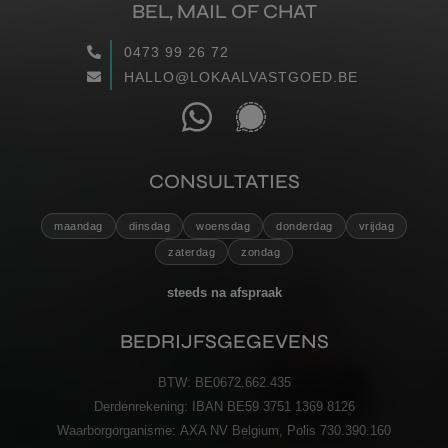
BEL, MAIL OF CHAT
WAARGEMAAKT
0473 99 26 72
HALLO@LOKAALVASTGOED.BE
RECENSIES
CONTACT
CONSULTATIES
VERZENDEN
maandag
dinsdag
woensdag
donderdag
vrijdag
zaterdag
zondag
steeds na afspraak
BEDRIJFSGEGEVENS
BTW:
BE0672.662.435
Derdenrekening:
IBAN BE59 3751 1369 8126
Waarborgorganisme:
AXA NV Belgium, Polis 730.390.160