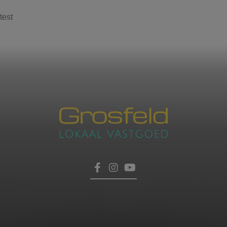
test
Contacteer ons
voor een afspraak
Laat hier uw gegevens achter, dan nemen wij zo
HOME
snel mogelijk contact met u op.
TROEVEN
VERKOPEN