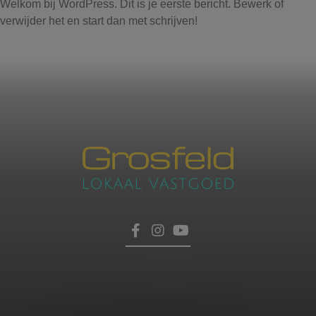
Welkom bij WordPress. Dit is je eerste bericht. Bewerk of
verwijder het en start dan met schrijven!
Contacteer ons
voor een afspraak
Laat hier uw gegevens achter, dan nemen wij zo
HOME
snel mogelijk contact met u op.
TROEVEN
VERKOPEN