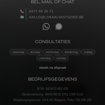
BEL, MAIL OF CHAT
WAARGEMAAKT
0473 99 26 72
HALLO@LOKAALVASTGOED.BE
RECENSIES
CONTACT
CONSULTATIES
VERZENDEN
maandag
dinsdag
woensdag
donderdag
vrijdag
zaterdag
zondag
steeds na afspraak
BEDRIJFSGEGEVENS
BTW:
BE0672.662.435
Derdenrekening:
IBAN BE59 3751 1369 8126
Waarborgorganisme:
AXA NV Belgium, Polis 730.390.160